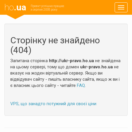
ho
.ua
Проект успішно працює
Навиг
з серпня 2005 року
Сторінку не знайдено
(404)
Запитана сторінка
http://ukr-pravo.ho.ua
не знайдена
на цьому сервері, тому що домен
ukr-pravo.ho.ua
не
вказує на жоден віртуальній сервер. Якщо ви
відвідувач сайту - пишіть власнику сайта, якщо ж ви і
є власник цього сайту - читайте
FAQ
.
VPS, що занадто потужний для своєї ціни